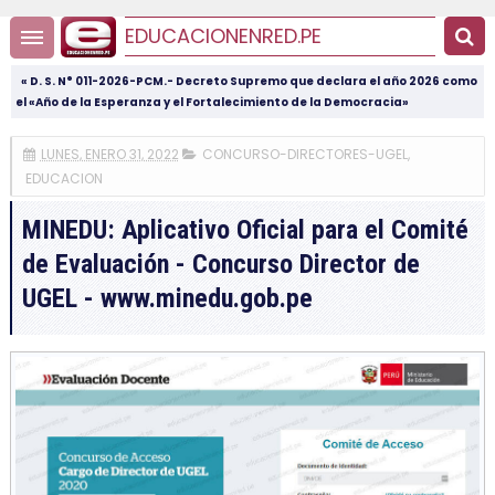
EDUCACIONENRED.PE
« D. S. N° 011-2026-PCM.- Decreto Supremo que declara el año 2026 como
el «Año de la Esperanza y el Fortalecimiento de la Democracia»
LUNES, ENERO 31, 2022
CONCURSO-DIRECTORES-UGEL
,
EDUCACION
MINEDU: Aplicativo Oficial para el Comité
de Evaluación - Concurso Director de
UGEL - www.minedu.gob.pe