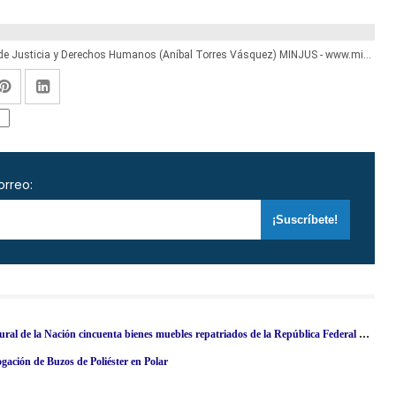
R. S. N° 085-2021-PCM.- Nombran Ministro de Justicia y Derechos Humanos (Aníbal Torres Vásquez) MINJUS - www.minjus.gob.pe
orreo:
R. VM. Nº 000063-2024-VMPCIC/MC.- Declaran Patrimonio Cultural de la Nación cincuenta bienes muebles repatriados de la República Federal de Alemania
ación de Buzos de Poliéster en Polar