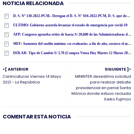
NOTICIA RELACIONADA
D. S. Nº 130-2022-PCM.- Derogan el D. S. N° 016-2022-PCM, D. S. que declara Estado de Emergencia Nacional por las circunstancias que afectan la vida y salud de las personas como consecuencia de la COVID-19 y establece nuevas medidas para el restablecimiento de la convivencia social, sus prórrogas y modificaciones
ÚLTIMO: Gobierno acuerda levantar el estado de emergencia por covid-19
AFP: Congreso aprueba retiro de hasta S/ 20,600 de las Administradoras de Fondo de Pensiones
MEF: Aumento del sueldo mínimo «se evaluaría» a fin de año, sostuvo el ministro de Economía y Finanzas, José Arista
DÓLAR: Tipo de Cambio S/ 3.70 (Compra Venta Hoy Martes 12 Marzo 2024)
<[ ANTERIOR
SIGUIENTE ]>
Carlincaturas Viernes 14 Mayo
MININTER desestima solicitud
2021 - La República
para realizar debate
presidencial en penal Santa
Mónica donde estuvo recluida
Keiko Fujimori
COMENTAR ESTA NOTICIA