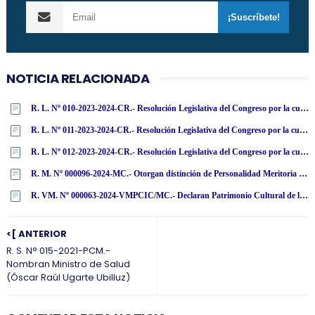
NOTICIA RELACIONADA
R. L. Nº 010-2023-2024-CR.- Resolución Legislativa del Congreso por la cual el Congreso de la República resuelve archivar la acusación constitucional contra el miembro de la Junta Nacional de Justicia Henry José Ávila Herrera por infracción de los artículos 156, inciso 3, y 139, inciso 3, de la Constitución Política
R. L. Nº 011-2023-2024-CR.- Resolución Legislativa del Congreso por la cual el Congreso de la República resuelve archivar la acusación constitucional contra el miembro de la Junta Nacional de Justicia Guillermo Santiago Thornberry Villarán por infracción de los artículos 156, inciso 3, y 139, inciso 3, de la Constitución Política
R. L. Nº 012-2023-2024-CR.- Resolución Legislativa del Congreso por la cual el Congreso de la República resuelve archivar la acusación constitucional contra la miembro de la Junta Nacional de Justicia María Amabilia Zavala Valladares por infracción de los artículos 156, inciso 3, y 139, inciso 3, de la Constitución Política
R. M. Nº 000096-2024-MC.- Otorgan distinción de Personalidad Meritoria de la Cultura (Jesús Esteban Alvarado Gutiérrez)
R. VM. Nº 000063-2024-VMPCIC/MC.- Declaran Patrimonio Cultural de la Nación cincuenta bienes muebles repatriados de la República Federal de Alemania
<[ ANTERIOR
R. S. N° 015-2021-PCM.-
Nombran Ministro de Salud
(Óscar Raúl Ugarte Ubilluz)