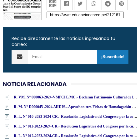
Recibe directamente las noticias ingresando tu
correo:
NOTICIA RELACIONADA
R. VM. Nº 000063-2024-VMPCIC/MC.- Declaran Patrimonio Cultural de la Nación cincuenta bienes muebles repatriados de la República Federal de Alemania
R. M. Nº D000045 -2024-MIDIS.- Aprueban tres Fichas de Homologación de Buzos de Poliéster en Polar
R. L. Nº 010-2023-2024-CR.- Resolución Legislativa del Congreso por la cual el Congreso de la República resuelve archivar la acusación constitucional contra el miembro de la Junta Nacional de Justicia Henry José Ávila Herrera por infracción de los artículos 156, inciso 3, y 139, inciso 3, de la Constitución Política
R. L. Nº 011-2023-2024-CR.- Resolución Legislativa del Congreso por la cual el Congreso de la República resuelve archivar la acusación constitucional contra el miembro de la Junta Nacional de Justicia Guillermo Santiago Thornberry Villarán por infracción de los artículos 156, inciso 3, y 139, inciso 3, de la Constitución Política
R. L. Nº 012-2023-2024-CR.- Resolución Legislativa del Congreso por la cual el Congreso de la República resuelve archivar la acusación constitucional contra la miembro de la Junta Nacional de Justicia María Amabilia Zavala Valladares por infracción de los artículos 156, inciso 3, y 139, inciso 3, de la Constitución Política