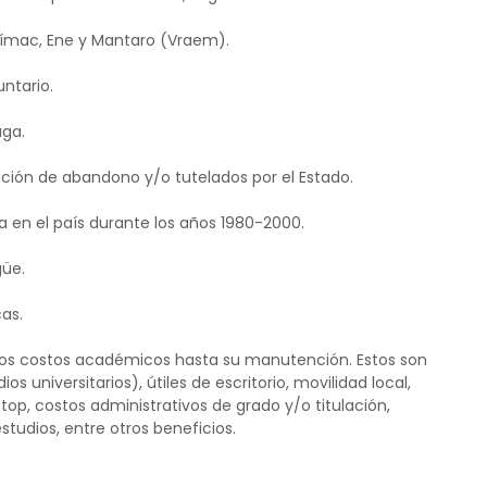
urímac, Ene y Mantaro (Vraem).
untario.
aga.
ción de abandono y/o tutelados por el Estado.
a en el país durante los años 1980-2000.
güe.
as.
e los costos académicos hasta su manutención. Estos son
os universitarios), útiles de escritorio, movilidad local,
op, costos administrativos de grado y/o titulación,
udios, entre otros beneficios.