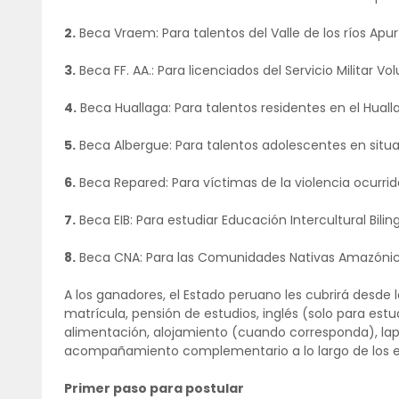
2.
Beca Vraem: Para talentos del Valle de los ríos Ap
3.
Beca FF. AA.: Para licenciados del Servicio Militar Vol
4.
Beca Huallaga: Para talentos residentes en el Huall
5.
Beca Albergue: Para talentos adolescentes en situa
6.
Beca Repared: Para víctimas de la violencia ocurrid
7.
Beca EIB: Para estudiar Educación Intercultural Bilin
8.
Beca CNA: Para las Comunidades Nativas Amazónic
A los ganadores, el Estado peruano les cubrirá desd
matrícula, pensión de estudios, inglés (solo para estudi
alimentación, alojamiento (cuando corresponda), lapt
acompañamiento complementario a lo largo de los est
Primer paso para postular