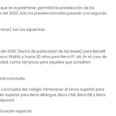
que es la preliminar, permitirá la preselección de los
 del 2020. Solo los preseleccionados pasarán a la segunda
iminar) son los siguientes:
del 2020 (fecha de publicación de las bases) para Beca18
Beca VRAEM; y hasta 30 años para Beca FF. AA. En el caso de
e edad, como tampoco para aquellos que acrediten
erla concluido.
 concluidos del colegio: Pertenecer al tercio superior para
io superior para Beca Albergue, Beca CNA, Beca EIB y Beca
Repared.
ituación especial.