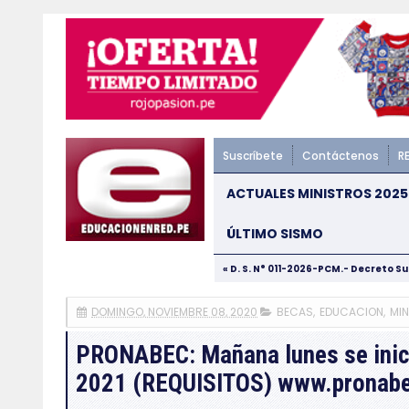
Suscríbete
Contáctenos
R
ACTUALES MINISTROS 2025
ÚLTIMO SISMO
« D. S. N° 011-2026-PCM.- Decreto S
DOMINGO, NOVIEMBRE 08, 2020
BECAS
,
EDUCACION
,
MI
PRONABEC: Mañana lunes se inici
2021 (REQUISITOS) www.pronabe