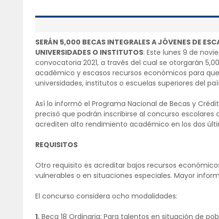
SERÁN 5,000 BECAS INTEGRALES A JÓVENES DE ES
UNIVERSIDADES O INSTITUTOS
: Este lunes 9 de novie
convocatoria 2021, a través del cual se otorgarán 5,0
académico y escasos recursos económicos para que e
universidades, institutos o escuelas superiores del paí
Así lo informó el Programa Nacional de Becas y Crédi
precisó que podrán inscribirse al concurso escolares 
acrediten alto rendimiento académico en los dos últ
REQUISITOS
Otro requisito es acreditar bajos recursos económic
vulnerables o en situaciones especiales. Mayor inform
El concurso considera ocho modalidades:
1.
Beca 18 Ordinaria: Para talentos en situación de po