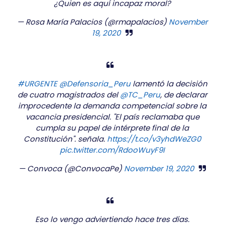
¿Quien es aquí incapaz moral?
— Rosa María Palacios (@rmapalacios)
November
19, 2020
#URGENTE
@Defensoria_Peru
lamentó la decisión
de cuatro magistrados del
@TC_Peru
, de declarar
improcedente la demanda competencial sobre la
vacancia presidencial. "El país reclamaba que
cumpla su papel de intérprete final de la
Constitución". señala.
https://t.co/v3yhdWeZG0
pic.twitter.com/RdooWuyF9I
— Convoca (@ConvocaPe)
November 19, 2020
Eso lo vengo adviertiendo hace tres días.