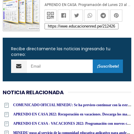
APRENDO EN CASA: Programación del Lunes 23 al Viernes 27 de Noviembre - MINEDU - TV Perú y Radio (ACTUALIZADO SEMANA 34) www.aprendoencasa.pe
Recibe directamente las noticias ingresando tu
correo:
NOTICIA RELACIONADA
COMUNICADO OFICIAL MINEDU: Se ha previsto continuar con la estrategia «Aprendo En Casa» durante el año 2022
APRENDO EN CASA 2022: Recuperación en vacaciones. Descarga los materiales aquí
APRENDO EN CASA - VACACIONES 2022: Programación con nuevos contenidos se iniciará el 10 de enero y tendrá una duración de 7 semanas
MINEDU puso al servicio de la comunidad educativa aplicativo para android «Aprendo en Casa»