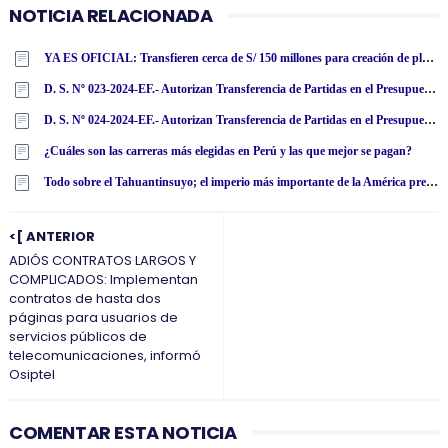
NOTICIA RELACIONADA
YA ES OFICIAL: Transfieren cerca de S/ 150 millones para creación de plazas y pago de bono a docentes
D. S. Nº 023-2024-EF.- Autorizan Transferencia de Partidas en el Presupuesto del Sector Público para el Año Fiscal 2024 a favor de diversos pliegos del Gobierno Nacional y de los gobiernos regionales
D. S. Nº 024-2024-EF.- Autorizan Transferencia de Partidas en el Presupuesto del Sector Público para el Año Fiscal 2024 a favor del Ministerio de Educación y de diversos Gobiernos Regionales
¿Cuáles son las carreras más elegidas en Perú y las que mejor se pagan?
Todo sobre el Tahuantinsuyo; el imperio más importante de la América precolombina
<[ ANTERIOR
ADIÓS CONTRATOS LARGOS Y
COMPLICADOS: Implementan
contratos de hasta dos
páginas para usuarios de
servicios públicos de
telecomunicaciones, informó
Osiptel
COMENTAR ESTA NOTICIA