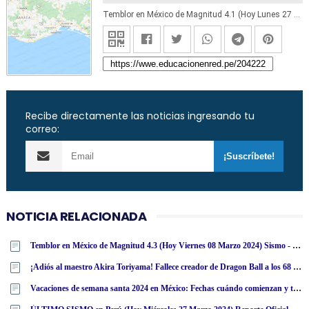
Temblor en México de Magnitud 4.1 (Hoy Lunes 27 Julio 2020) Sismo - Epicentro - Mapastepec - Chiapas - CHIS. - SSN - www.ssn.unam.mx
Recibe directamente las noticias ingresando tu
correo:
NOTICIA RELACIONADA
Temblor en México de Magnitud 4.3 (Hoy Viernes 08 Marzo 2024) Sismo - Epicentro - Cintalapa - Chiapas - CHIS. - SSN - www·ssn·unam·mx
¡Adiós al maestro Akira Toriyama! Fallece creador de Dragon Ball a los 68 años
Vacaciones de semana santa 2024 en México: Fechas cuándo comienzan y terminan según calendario SEP