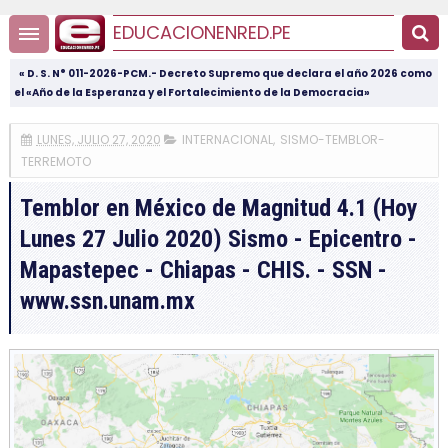
EDUCACIONENRED.PE
« D. S. N° 011-2026-PCM.- Decreto Supremo que declara el año 2026 como
el «Año de la Esperanza y el Fortalecimiento de la Democracia»
LUNES, JULIO 27, 2020
INTERNACIONAL
,
SISMO-TEMBLOR-
TERREMOTO
Temblor en México de Magnitud 4.1 (Hoy
Lunes 27 Julio 2020) Sismo - Epicentro -
Mapastepec - Chiapas - CHIS. - SSN -
www.ssn.unam.mx