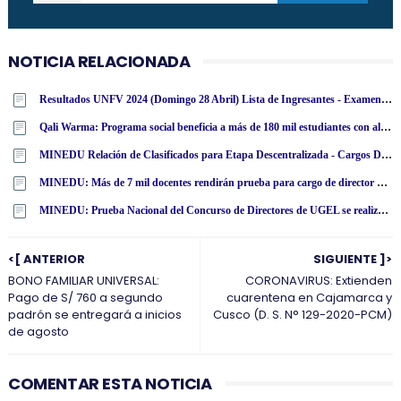
NOTICIA RELACIONADA
Resultados UNFV 2024 (Domingo 28 Abril) Lista de Ingresantes - Examen Admisión Ordinario y Extraordinario - Universidad Nacional Federico Villarreal - www·unfv·edu·pe
Qali Warma: Programa social beneficia a más de 180 mil estudiantes con alimentos nutritivos en San Martín
MINEDU Relación de Clasificados para Etapa Descentralizada - Cargos Directivos DRE y UGEL 2022-2023 (9 Agosto 2023)
MINEDU: Más de 7 mil docentes rendirán prueba para cargo de director de UGEL este domingo 14 de noviembre
MINEDU: Prueba Nacional del Concurso de Directores de UGEL se realizará en Abril de 2021
<[ ANTERIOR
SIGUIENTE ]>
BONO FAMILIAR UNIVERSAL:
CORONAVIRUS: Extienden
Pago de S/ 760 a segundo
cuarentena en Cajamarca y
padrón se entregará a inicios
Cusco (D. S. N° 129-2020-PCM)
de agosto
COMENTAR ESTA NOTICIA