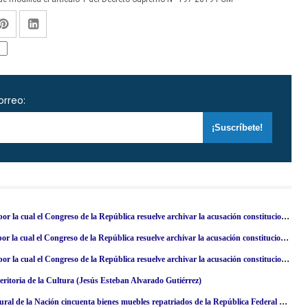
orreo:
R. L. Nº 010-2023-2024-CR.- Resolución Legislativa del Congreso por la cual el Congreso de la República resuelve archivar la acusación constitucional contra el miembro de la Junta Nacional de Justicia Henry José Ávila Herrera por infracción de los artículos 156, inciso 3, y 139, inciso 3, de la Constitución Política
R. L. Nº 011-2023-2024-CR.- Resolución Legislativa del Congreso por la cual el Congreso de la República resuelve archivar la acusación constitucional contra el miembro de la Junta Nacional de Justicia Guillermo Santiago Thornberry Villarán por infracción de los artículos 156, inciso 3, y 139, inciso 3, de la Constitución Política
R. L. Nº 012-2023-2024-CR.- Resolución Legislativa del Congreso por la cual el Congreso de la República resuelve archivar la acusación constitucional contra la miembro de la Junta Nacional de Justicia María Amabilia Zavala Valladares por infracción de los artículos 156, inciso 3, y 139, inciso 3, de la Constitución Política
itoria de la Cultura (Jesús Esteban Alvarado Gutiérrez)
R. VM. Nº 000063-2024-VMPCIC/MC.- Declaran Patrimonio Cultural de la Nación cincuenta bienes muebles repatriados de la República Federal de Alemania