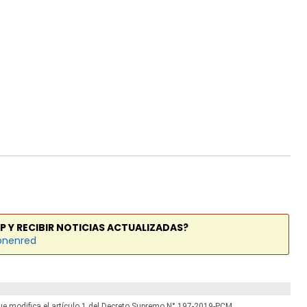
P Y RECIBIR NOTICIAS ACTUALIZADAS?
onenred
ue modifica el artículo 1 del Decreto Supremo N° 197-2019-PCM