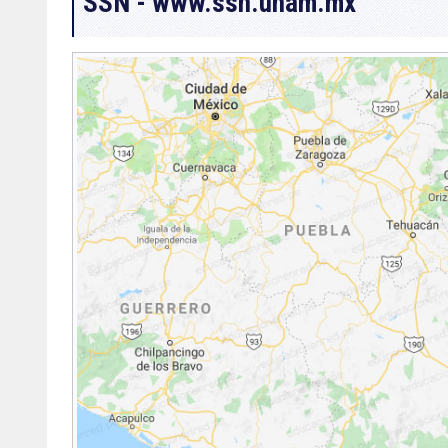
SSN - www.ssn.unam.mx