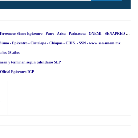
Temblor en Chile de Magnitud 5.1 (Hoy Miércoles 13 Marzo 2024) Terremoto Sismo Epicentro - Putre - Arica - Parinacota - ONEMI - SENAPRED [ACTUALIZADO]
 Sismo - Epicentro - Cintalapa - Chiapas - CHIS. - SSN - www·ssn·unam·mx
a los 68 años
nzan y terminan según calendario SEP
ficial Epicentro IGP
-