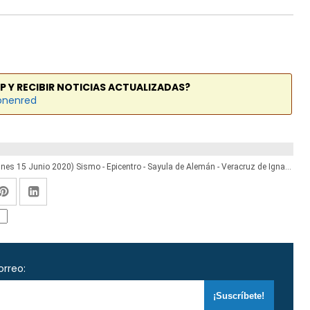
P Y RECIBIR NOTICIAS ACTUALIZADAS?
onenred
Temblor en México de Magnitud 4.1 (Hoy Lunes 15 Junio 2020) Sismo - Epicentro - Sayula de Alemán - Veracruz de Ignacio de la Llave - VER. - SSN - www.ssn.unam.mx
orreo: