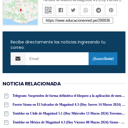
Temblor en México de Magnitud 4.0 (Hoy Viernes 29 Mayo 2020) Sismo - Epicentro - Miahuatlán - Oaxaca - OAX. - SSN - www.ssn.unam.mx
Recibe directamente las noticias ingresando tu
correo:
NOTICIA RELACIONADA
Telegram: Suspenden de forma definitiva el bloqueo a la aplicación de mensajería en España
Fuerte Sismo en El Salvador de Magnitud 4.3 (Hoy Jueves 14 Marzo 2024) Terremoto Temblor Epicentro - San Salvador - USGS
Temblor en Chile de Magnitud 5.1 (Hoy Miércoles 13 Marzo 2024) Terremoto Sismo Epicentro - Putre - Arica - Parinacota - ONEMI - SENAPRED [ACTUALIZADO]
Temblor en México de Magnitud 4.3 (Hoy Viernes 08 Marzo 2024) Sismo - Epicentro - Cintalapa - Chiapas - CHIS. - SSN - www·ssn·unam·mx