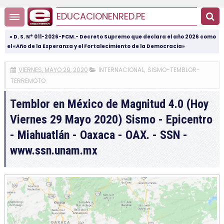
EDUCACIONENRED.PE
« D. S. N° 011-2026-PCM.- Decreto Supremo que declara el año 2026 como
el «Año de la Esperanza y el Fortalecimiento de la Democracia»
VIERNES, MAYO 29, 2020
INTERNACIONAL
,
SISMO-TEMBLOR-
TERREMOTO
Temblor en México de Magnitud 4.0 (Hoy
Viernes 29 Mayo 2020) Sismo - Epicentro
- Miahuatlán - Oaxaca - OAX. - SSN -
www.ssn.unam.mx