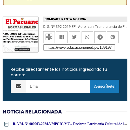
COMPARTIR ESTA NOTICIA
D. S. Nº 392-2019-EF - Autorizan Transferencia de Partidas en el Presupuesto del Sector Público para el Año Fiscal 2019 a favor de los pliegos Gobiernos Regionales [Descargar Anexos .PDF]
Recibe directamente las noticias ingresando tu
correo:
NOTICIA RELACIONADA
R. VM. Nº 000063-2024-VMPCIC/MC.- Declaran Patrimonio Cultural de la Nación cincuenta bienes muebles repatriados de la República Federal de Alemania