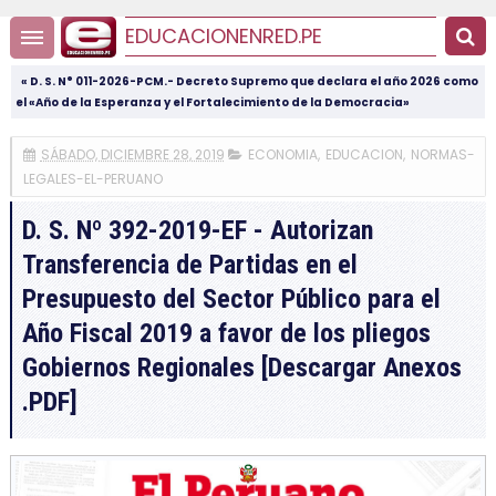
EDUCACIONENRED.PE
« D. S. N° 011-2026-PCM.- Decreto Supremo que declara el año 2026 como
el «Año de la Esperanza y el Fortalecimiento de la Democracia»
SÁBADO, DICIEMBRE 28, 2019
ECONOMIA
,
EDUCACION
,
NORMAS-
LEGALES-EL-PERUANO
D. S. Nº 392-2019-EF - Autorizan
Transferencia de Partidas en el
Presupuesto del Sector Público para el
Año Fiscal 2019 a favor de los pliegos
Gobiernos Regionales [Descargar Anexos
.PDF]