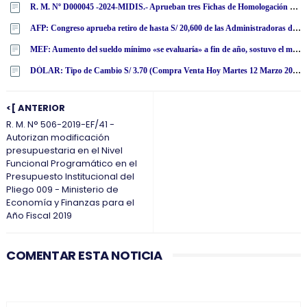
R. M. Nº D000045 -2024-MIDIS.- Aprueban tres Fichas de Homologación de Buzos de Poliéster en Polar
AFP: Congreso aprueba retiro de hasta S/ 20,600 de las Administradoras de Fondo de Pensiones
MEF: Aumento del sueldo mínimo «se evaluaría» a fin de año, sostuvo el ministro de Economía y Finanzas, José Arista
DÓLAR: Tipo de Cambio S/ 3.70 (Compra Venta Hoy Martes 12 Marzo 2024)
<[ ANTERIOR
R. M. N° 506-2019-EF/41 -
Autorizan modificación
presupuestaria en el Nivel
Funcional Programático en el
Presupuesto Institucional del
Pliego 009 - Ministerio de
Economía y Finanzas para el
Año Fiscal 2019
COMENTAR ESTA NOTICIA