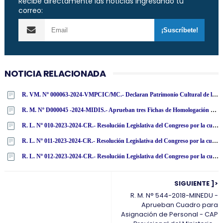
Recibe directamente las noticias ingresando tu
correo:
NOTICIA RELACIONADA
R. VM. Nº 000063-2024-VMPCIC/MC.- Declaran Patrimonio Cultural de la Nación cincuenta bienes muebles repatriados de la República Federal de Alemania
R. M. Nº D000045 -2024-MIDIS.- Aprueban tres Fichas de Homologación de Buzos de Poliéster en Polar
R. L. Nº 010-2023-2024-CR.- Resolución Legislativa del Congreso por la cual el Congreso de la República resuelve archivar la acusación constitucional contra el miembro de la Junta Nacional de Justicia Henry José Ávila Herrera por infracción de los artículos 156, inciso 3, y 139, inciso 3, de la Constitución Política
R. L. Nº 011-2023-2024-CR.- Resolución Legislativa del Congreso por la cual el Congreso de la República resuelve archivar la acusación constitucional contra el miembro de la Junta Nacional de Justicia Guillermo Santiago Thornberry Villarán por infracción de los artículos 156, inciso 3, y 139, inciso 3, de la Constitución Política
R. L. Nº 012-2023-2024-CR.- Resolución Legislativa del Congreso por la cual el Congreso de la República resuelve archivar la acusación constitucional contra la miembro de la Junta Nacional de Justicia María Amabilia Zavala Valladares por infracción de los artículos 156, inciso 3, y 139, inciso 3, de la Constitución Política
SIGUIENTE ]>
R. M. N° 544-2018-MINEDU -
Aprueban Cuadro para
Asignación de Personal - CAP