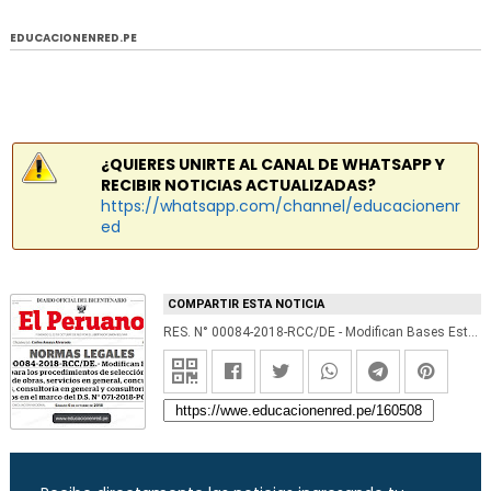
EDUCACIONENRED.PE
¿QUIERES UNIRTE AL CANAL DE WHATSAPP Y
RECIBIR NOTICIAS ACTUALIZADAS?
https://whatsapp.com/channel/educacionenr
ed
COMPARTIR ESTA NOTICIA
RES. N° 00084-2018-RCC/DE - Modifican Bases Estándar para los procedimientos de selección de bienes, ejecución de obras, servicios en general, concurso oferta para obras, consultoría en general y consultoría de obra, convocados en el marco del D.S. N° 071-2018-PCM - www.pcm.gob.pe