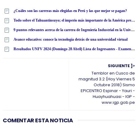
¿Cuáles son las carreras más elegidas en Perú y las que mejor se pagan?
Todo sobre el Tahuantinsuyo; el imperio más importante de la América precolombina
9 puntos relevantes acerca de la carrera de Ingeniería Industrial en la Universidad Tecnológica Latinoamericana en línea
Avance educativo: conoce la tecnología detrás de una universidad virtual
Resultados UNFV 2024 (Domingo 28 Abril) Lista de Ingresantes - Examen Admisión Ordinario y Extraordinario - Universidad Nacional Federico Villarreal - www·unfv·edu·pe
SIGUIENTE ]>
Temblor en Cusco de
magnitud 3.2 (Hoy Viernes 5
Octubre 2018) Sismo
EPICENTRO Espinar - Yauri -
Huayhuahuasi - IGP -
www.igp.gob.pe
COMENTAR ESTA NOTICIA