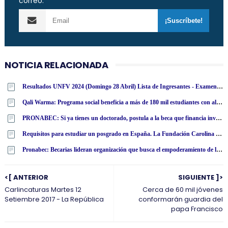
correo:
NOTICIA RELACIONADA
Resultados UNFV 2024 (Domingo 28 Abril) Lista de Ingresantes - Examen Admisión Ordinario y Extraordinario - Universidad Nacional Federico Villarreal - www·unfv·edu·pe
Qali Warma: Programa social beneficia a más de 180 mil estudiantes con alimentos nutritivos en San Martín
PRONABEC: Si ya tienes un doctorado, postula a la beca que financia investigaciones en Japón
Requisitos para estudiar un posgrado en España. La Fundación Carolina ofrece más de 500 becas
Pronabec: Becarias lideran organización que busca el empoderamiento de las mujeres desde las universidades
<[ ANTERIOR
SIGUIENTE ]>
Carlincaturas Martes 12
Cerca de 60 mil jóvenes
Setiembre 2017 - La República
conformarán guardia del
papa Francisco