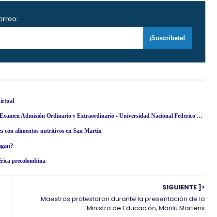
orreo:
irtual
Resultados UNFV 2024 (Domingo 28 Abril) Lista de Ingresantes - Examen Admisión Ordinario y Extraordinario - Universidad Nacional Federico Villarreal - www·unfv·edu·pe
es con alimentos nutritivos en San Martín
pagan?
érica precolombina
SIGUIENTE ]>
Maestros protestaron durante la presentación de la
Ministra de Educación, Marilú Martens