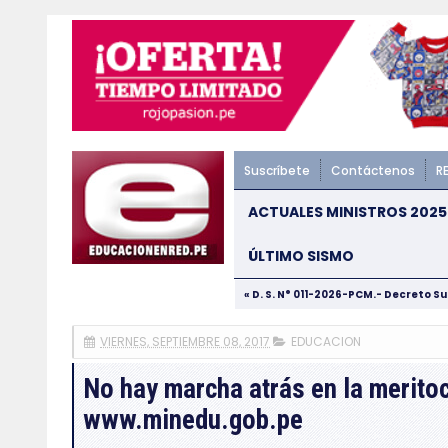
Suscríbete
Contáctenos
R
ACTUALES MINISTROS 2025
ÚLTIMO SISMO
« D. S. N° 011-2026-PCM.- Decreto S
VIERNES, SEPTIEMBRE 08, 2017
EDUCACION
No hay marcha atrás en la merito
www.minedu.gob.pe