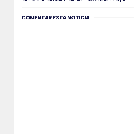
de la Marina de Guerra del Perú - www.marina.mil.pe
COMENTAR ESTA NOTICIA