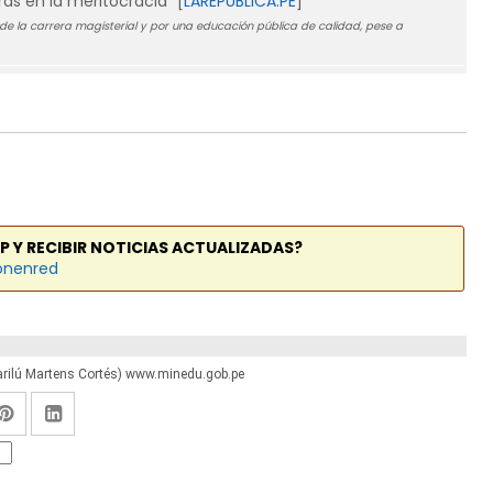
ás en la meritocracia" [
LAREPUBLICA.PE
]
 de la carrera magisterial y por una educación pública de calidad, pese a
P Y RECIBIR NOTICIAS ACTUALIZADAS?
onenred
arilú Martens Cortés) www.minedu.gob.pe