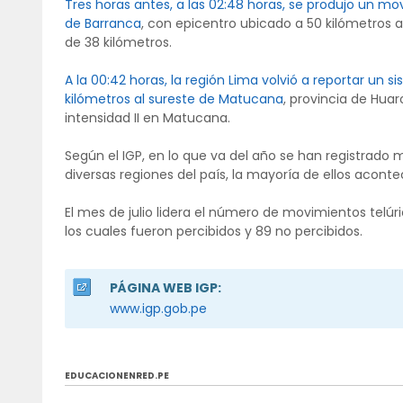
Tres horas antes, a las 02:48 horas, se produjo un m
de Barranca
, con epicentro ubicado a 50 kilómetros a
de 38 kilómetros.
A la 00:42 horas, la región Lima volvió a reportar un 
kilómetros al sureste de Matucana
, provincia de Huar
intensidad II en Matucana.
Según el IGP, en lo que va del año se han registrado 
diversas regiones del país, la mayoría de ellos acont
El mes de julio lidera el número de movimientos telúr
los cuales fueron percibidos y 89 no percibidos.
PÁGINA WEB IGP:
www.igp.gob.pe
EDUCACIONENRED.PE