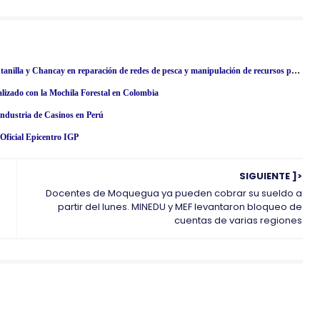
PRODUCE: FONDEPES capacitó a pescadores artesanales de Ventanilla y Chancay en reparación de redes de pesca y manipulación de recursos pesqueros
alizado con la Mochila Forestal en Colombia
ndustria de Casinos en Perú
ficial Epicentro IGP
SIGUIENTE ]>
Docentes de Moquegua ya pueden cobrar su sueldo a
partir del lunes. MINEDU y MEF levantaron bloqueo de
cuentas de varias regiones