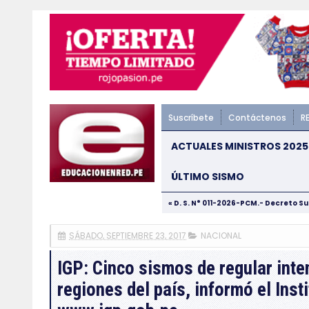
Suscríbete
Contáctenos
R
ACTUALES MINISTROS 2025
ÚLTIMO SISMO
« D. S. N° 011-2026-PCM.- Decreto S
SÁBADO, SEPTIEMBRE 23, 2017
NACIONAL
IGP: Cinco sismos de regular inte
regiones del país, informó el Inst