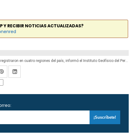
P Y RECIBIR NOTICIAS ACTUALIZADAS?
onenred
IGP: Cinco sismos de regular intensidad se registraron en cuatro regiones del país, informó el Instituto Geofísico del Perú - www.igp.gob.pe
orreo: