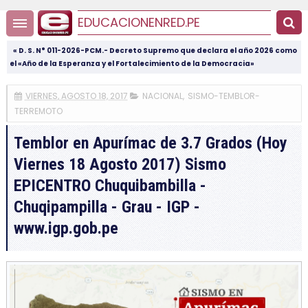
EDUCACIONENRED.PE
« D. S. N° 011-2026-PCM.- Decreto Supremo que declara el año 2026 como
el «Año de la Esperanza y el Fortalecimiento de la Democracia»
VIERNES, AGOSTO 18, 2017
NACIONAL
,
SISMO-TEMBLOR-
TERREMOTO
Temblor en Apurímac de 3.7 Grados (Hoy
Viernes 18 Agosto 2017) Sismo
EPICENTRO Chuquibambilla -
Chuqipampilla - Grau - IGP -
www.igp.gob.pe