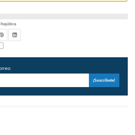
 República
orreo: