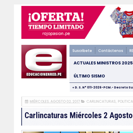
Suscríbete
Contáctenos
R
ACTUALES MINISTROS 2025
ÚLTIMO SISMO
« D. S. N° 011-2026-PCM.- Decreto S
MIÉRCOLES, AGOSTO 02, 2017
CARLINCATURAS
,
POLITICA
Carlincaturas Miércoles 2 Agosto