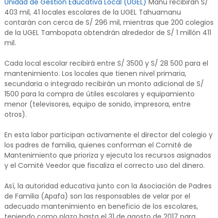
Unidad de Gestión Educativa Local (UGEL)
Manu recibirán S/
403 mil, 41 locales escolares de la UGEL Tahuamanu
contarán con cerca de S/ 296 mil, mientras que 200 colegios
de la UGEL Tambopata obtendrán alrededor de S/ 1 millón 411
mil.
Cada local escolar recibirá entre S/ 3500 y S/ 28 500 para el
mantenimiento. Los locales que tienen nivel primaria,
secundaria o integrado recibirán un monto adicional de S/
1500 para la compra de útiles escolares y equipamiento
menor (televisores, equipo de sonido, impresora, entre
otros).
En esta labor participan activamente el director del colegio y
los padres de familia, quienes conforman el Comité de
Mantenimiento que prioriza y ejecuta los recursos asignados
y el Comité Veedor que fiscaliza el correcto uso del dinero.
Así, la autoridad educativa junto con la Asociación de Padres
de Familia (Apafa) son las responsables de velar por el
adecuado mantenimiento en beneficio de los escolares,
teniendo como plazo hasta el 31 de agosto de 2017 para