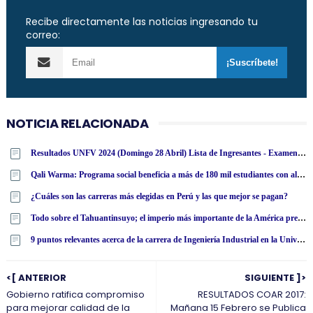
Recibe directamente las noticias ingresando tu
correo:
NOTICIA RELACIONADA
Resultados UNFV 2024 (Domingo 28 Abril) Lista de Ingresantes - Examen Admisión Ordinario y Extraordinario - Universidad Nacional Federico Villarreal - www·unfv·edu·pe
Qali Warma: Programa social beneficia a más de 180 mil estudiantes con alimentos nutritivos en San Martín
¿Cuáles son las carreras más elegidas en Perú y las que mejor se pagan?
Todo sobre el Tahuantinsuyo; el imperio más importante de la América precolombina
9 puntos relevantes acerca de la carrera de Ingeniería Industrial en la Universidad Tecnológica Latinoamericana en línea
<[ ANTERIOR
SIGUIENTE ]>
Gobierno ratifica compromiso
RESULTADOS COAR 2017:
para mejorar calidad de la
Mañana 15 Febrero se Publica