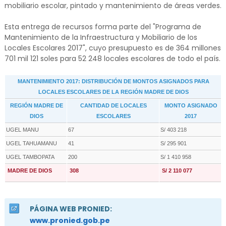
mobiliario escolar, pintado y mantenimiento de áreas verdes.
Esta entrega de recursos forma parte del "Programa de
Mantenimiento de la Infraestructura y Mobiliario de los
Locales Escolares 2017", cuyo presupuesto es de 364 millones
701 mil 121 soles para 52 248 locales escolares de todo el país.
MANTENIMIENTO 2017: DISTRIBUCIÓN DE MONTOS ASIGNADOS PARA
LOCALES ESCOLARES DE LA REGIÓN MADRE DE DIOS
REGIÓN MADRE DE
CANTIDAD DE LOCALES
MONTO ASIGNADO
DIOS
ESCOLARES
2017
UGEL MANU
67
S/ 403 218
UGEL TAHUAMANU
41
S/ 295 901
UGEL TAMBOPATA
200
S/ 1 410 958
MADRE DE DIOS
308
S/ 2 110 077
PÁGINA WEB PRONIED:
www.pronied.gob.pe