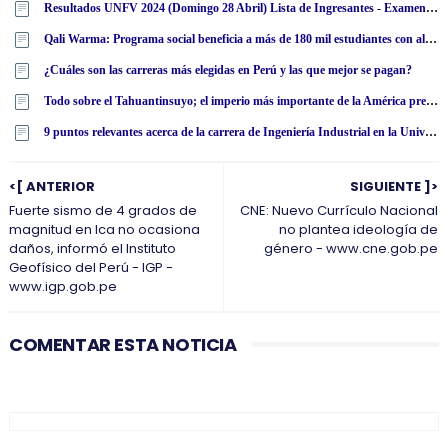
Resultados UNFV 2024 (Domingo 28 Abril) Lista de Ingresantes - Examen Admisión Ordinario y Extraordinario - Universidad Nacional Federico Villarreal - www·unfv·edu·pe
Qali Warma: Programa social beneficia a más de 180 mil estudiantes con alimentos nutritivos en San Martín
¿Cuáles son las carreras más elegidas en Perú y las que mejor se pagan?
Todo sobre el Tahuantinsuyo; el imperio más importante de la América precolombina
9 puntos relevantes acerca de la carrera de Ingeniería Industrial en la Universidad Tecnológica Latinoamericana en línea
<[ ANTERIOR
SIGUIENTE ]>
Fuerte sismo de 4 grados de
CNE: Nuevo Currículo Nacional
magnitud en Ica no ocasiona
no plantea ideología de
daños, informó el Instituto
género - www.cne.gob.pe
Geofísico del Perú - IGP -
www.igp.gob.pe
COMENTAR ESTA NOTICIA