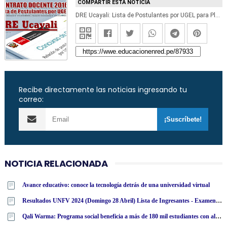
COMPARTIR ESTA NOTICIA
DRE Ucayali: Lista de Postulantes por UGEL para Plazas Vacantes - Contrato Docente 2016 - www.dreucayali.com
Recibe directamente las noticias ingresando tu
correo:
NOTICIA RELACIONADA
Avance educativo: conoce la tecnología detrás de una universidad virtual
Resultados UNFV 2024 (Domingo 28 Abril) Lista de Ingresantes - Examen Admisión Ordinario y Extraordinario - Universidad Nacional Federico Villarreal - www·unfv·edu·pe
Qali Warma: Programa social beneficia a más de 180 mil estudiantes con alimentos nutritivos en San Martín