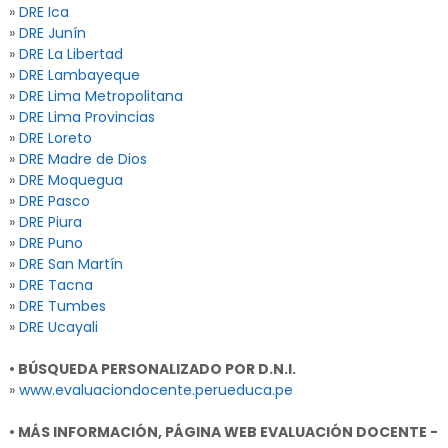
»
DRE Ica
»
DRE Junín
»
DRE La Libertad
»
DRE Lambayeque
»
DRE Lima Metropolitana
»
DRE Lima Provincias
»
DRE Loreto
»
DRE Madre de Dios
»
DRE Moquegua
»
DRE Pasco
»
DRE Piura
»
DRE Puno
»
DRE San Martín
»
DRE Tacna
»
DRE Tumbes
»
DRE Ucayali
• BÚSQUEDA PERSONALIZADO POR D.N.I.
»
www.evaluaciondocente.perueduca.pe
• MÁS INFORMACIÓN, PÁGINA WEB EVALUACIÓN DOCENTE -