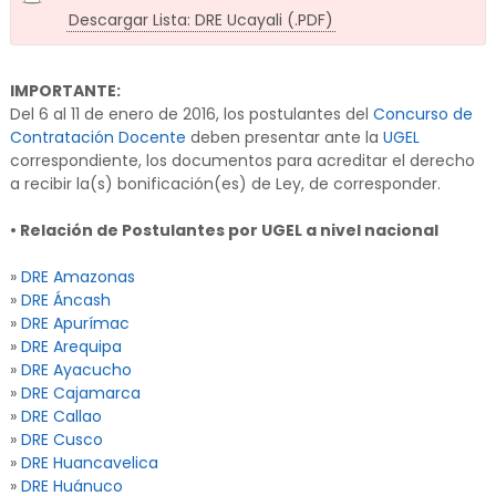
Descargar Lista: DRE Ucayali (.PDF)
IMPORTANTE:
Del 6 al 11 de enero de 2016, los postulantes del
Concurso de
Contratación Docente
deben presentar ante la
UGEL
correspondiente, los documentos para acreditar el derecho
a recibir la(s) bonificación(es) de Ley, de corresponder.
• Relación de Postulantes por UGEL a nivel nacional
»
DRE Amazonas
»
DRE Áncash
»
DRE Apurímac
»
DRE Arequipa
»
DRE Ayacucho
»
DRE Cajamarca
»
DRE Callao
»
DRE Cusco
»
DRE Huancavelica
»
DRE Huánuco