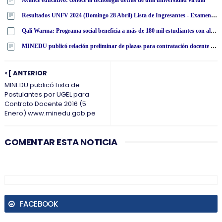
Avance educativo: conoce la tecnología detrás de una universidad virtual
Resultados UNFV 2024 (Domingo 28 Abril) Lista de Ingresantes - Examen Admisión Ordinario y Extraordinario - Universidad Nacional Federico Villarreal - www·unfv·edu·pe
Qali Warma: Programa social beneficia a más de 180 mil estudiantes con alimentos nutritivos en San Martín
MINEDU publicó relación preliminar de plazas para contratación docente 2024 por región [ACTUALIZADO]
<[ ANTERIOR
MINEDU publicó Lista de
Postulantes por UGEL para
Contrato Docente 2016 (5
Enero) www.minedu.gob.pe
COMENTAR ESTA NOTICIA
FACEBOOK