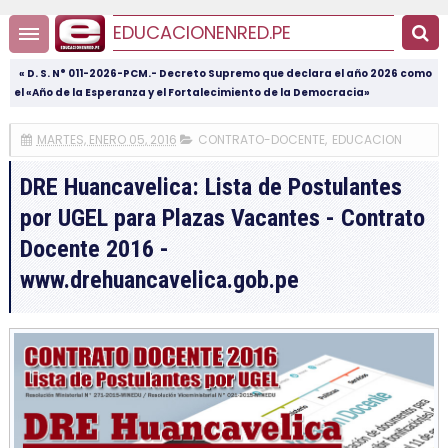
EDUCACIONENRED.PE
« D. S. N° 011-2026-PCM.- Decreto Supremo que declara el año 2026 como
el «Año de la Esperanza y el Fortalecimiento de la Democracia»
MARTES, ENERO 05, 2016
CONTRATO-DOCENTE
,
EDUCACION
DRE Huancavelica: Lista de Postulantes
por UGEL para Plazas Vacantes - Contrato
Docente 2016 -
www.drehuancavelica.gob.pe