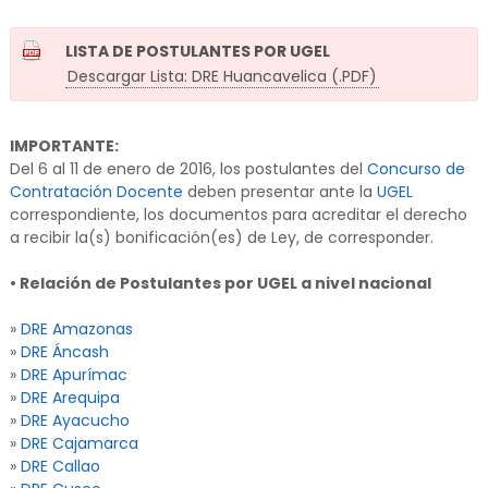
LISTA DE POSTULANTES POR UGEL
Descargar Lista: DRE Huancavelica (.PDF)
IMPORTANTE:
Del 6 al 11 de enero de 2016, los postulantes del
Concurso de
Contratación Docente
deben presentar ante la
UGEL
correspondiente, los documentos para acreditar el derecho
a recibir la(s) bonificación(es) de Ley, de corresponder.
• Relación de Postulantes por UGEL a nivel nacional
»
DRE Amazonas
»
DRE Áncash
»
DRE Apurímac
»
DRE Arequipa
»
DRE Ayacucho
»
DRE Cajamarca
»
DRE Callao