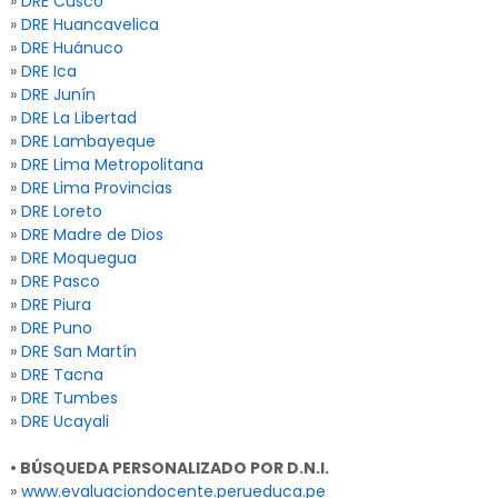
»
DRE Cusco
»
DRE Huancavelica
»
DRE Huánuco
»
DRE Ica
»
DRE Junín
»
DRE La Libertad
»
DRE Lambayeque
»
DRE Lima Metropolitana
»
DRE Lima Provincias
»
DRE Loreto
»
DRE Madre de Dios
»
DRE Moquegua
»
DRE Pasco
»
DRE Piura
»
DRE Puno
»
DRE San Martín
»
DRE Tacna
»
DRE Tumbes
»
DRE Ucayali
• BÚSQUEDA PERSONALIZADO POR D.N.I.
»
www.evaluaciondocente.perueduca.pe